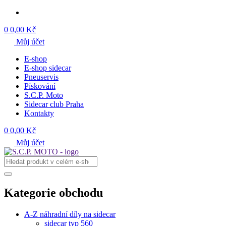
0
0,00 Kč
Můj účet
E-shop
E-shop sidecar
Pneuservis
Pískování
S.C.P. Moto
Sidecar club Praha
Kontakty
0
0,00 Kč
Můj účet
Kategorie obchodu
A-Z náhradní díly na sidecar
sidecar typ 560