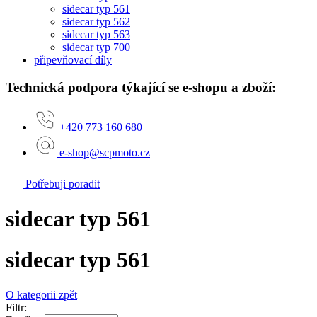
sidecar typ 561
sidecar typ 562
sidecar typ 563
sidecar typ 700
připevňovací díly
Technická podpora týkající se e-shopu a zboží:
+420 773 160 680
e-shop@scpmoto.cz
Potřebuji poradit
sidecar typ 561
sidecar typ 561
O kategorii zpět
Filtr: