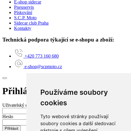
E-shop sidecar
Pneuservis
Pískování
S.C.P. Moto
Sidecar club Praha
Kontakty
Technická podpora týkající se e-shopu a zboží:
+420 773 160 680
e-shop@scpmoto.cz
Přihlášení do mého účtu
Používáme soubory
cookies
Uživatelský e-mail nebo jméno
Tyto webové stránky používají
Heslo
soubory cookies a další sledovací
Přihlásit
nástroje s cílem vylepšení