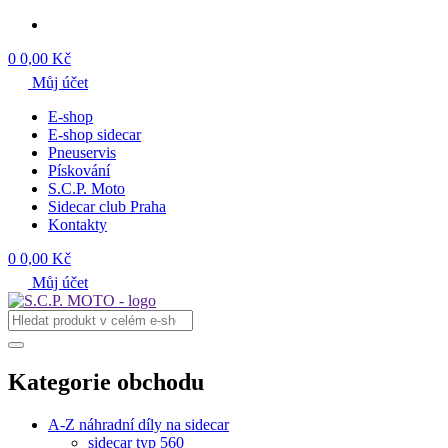
0
0,00 Kč
Můj účet
E-shop
E-shop sidecar
Pneuservis
Pískování
S.C.P. Moto
Sidecar club Praha
Kontakty
0
0,00 Kč
Můj účet
Kategorie obchodu
A-Z náhradní díly na sidecar
sidecar typ 560