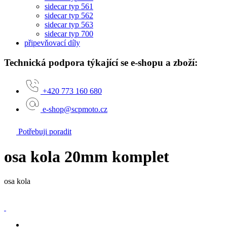
sidecar typ 561
sidecar typ 562
sidecar typ 563
sidecar typ 700
připevňovací díly
Technická podpora týkající se e-shopu a zboží:
+420 773 160 680
e-shop@scpmoto.cz
Potřebuji poradit
osa kola 20mm komplet
osa kola