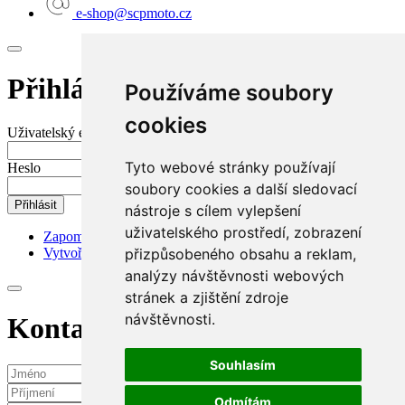
e-shop@scpmoto.cz
Přihlášení do mého účtu
Používáme soubory
cookies
Uživatelský e-mail nebo jméno
Tyto webové stránky používají
Heslo
soubory cookies a další sledovací
Přihlásit
nástroje s cílem vylepšení
uživatelského prostředí, zobrazení
Zapomenuté heslo?
přizpůsobeného obsahu a reklam,
Vytvořit nový účet
analýzy návštěvnosti webových
stránek a zjištění zdroje
návštěvnosti.
Kontaktní požadavek
Souhlasím
Odmítám