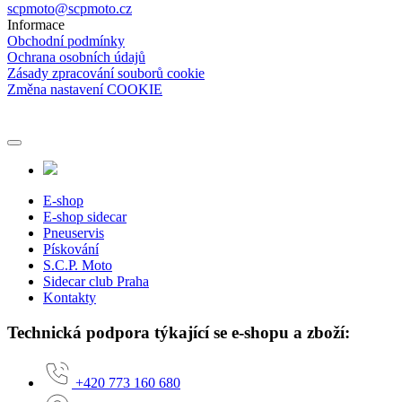
scpmoto@scpmoto.cz
Informace
Obchodní podmínky
Ochrana osobních údajů
Zásady zpracování souborů cookie
Změna nastavení COOKIE
E-shop
E-shop sidecar
Pneuservis
Pískování
S.C.P. Moto
Sidecar club Praha
Kontakty
Technická podpora týkající se e-shopu a zboží:
+420 773 160 680