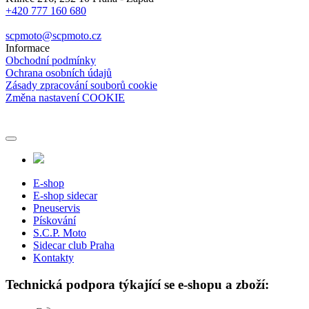
+420 777 160 680
scpmoto@scpmoto.cz
Informace
Obchodní podmínky
Ochrana osobních údajů
Zásady zpracování souborů cookie
Změna nastavení COOKIE
E-shop
E-shop sidecar
Pneuservis
Pískování
S.C.P. Moto
Sidecar club Praha
Kontakty
Technická podpora týkající se e-shopu a zboží: