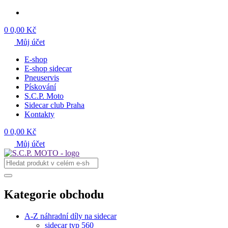
0
0,00 Kč
Můj účet
E-shop
E-shop sidecar
Pneuservis
Pískování
S.C.P. Moto
Sidecar club Praha
Kontakty
0
0,00 Kč
Můj účet
Kategorie obchodu
A-Z náhradní díly na sidecar
sidecar typ 560