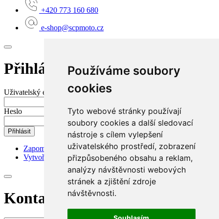
+420 773 160 680
e-shop@scpmoto.cz
Přihlášení do mého účtu
Používáme soubory
cookies
Uživatelský e-mail nebo jméno
Tyto webové stránky používají
Heslo
soubory cookies a další sledovací
Přihlásit
nástroje s cílem vylepšení
uživatelského prostředí, zobrazení
Zapomenuté heslo?
přizpůsobeného obsahu a reklam,
Vytvořit nový účet
analýzy návštěvnosti webových
stránek a zjištění zdroje
návštěvnosti.
Kontaktní požadavek
Souhlasím