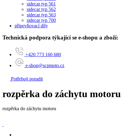
sidecar typ 561
sidecar typ 562
sidecar typ 563
sidecar typ 700
připevňovací díly
Technická podpora týkající se e-shopu a zboží:
+420 773 160 680
e-shop@scpmoto.cz
Potřebuji poradit
rozpěrka do záchytu motoru
rozpěrka do záchytu motoru