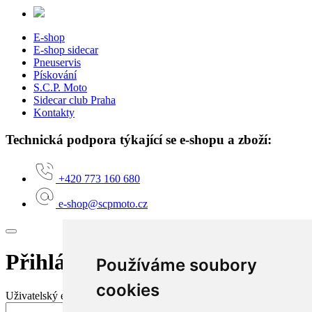
E-shop
E-shop sidecar
Pneuservis
Pískování
S.C.P. Moto
Sidecar club Praha
Kontakty
Technická podpora týkající se e-shopu a zboží:
+420 773 160 680
e-shop@scpmoto.cz
Přihlášení do mého účtu
Používáme soubory
cookies
Uživatelský e-mail nebo jméno