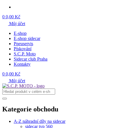
0
0,00 Kč
Můj účet
E-shop
E-shop sidecar
Pneuservis
Pískování
S.C.P. Moto
Sidecar club Praha
Kontakty
0
0,00 Kč
Můj účet
Kategorie obchodu
A-Z náhradní díly na sidecar
sidecar typ 560