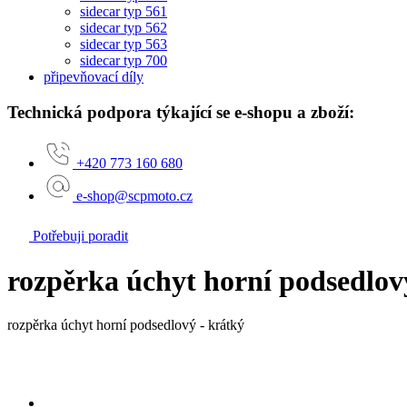
sidecar typ 561
sidecar typ 562
sidecar typ 563
sidecar typ 700
připevňovací díly
Technická podpora týkající se e-shopu a zboží:
+420 773 160 680
e-shop@scpmoto.cz
Potřebuji poradit
rozpěrka úchyt horní podsedlov
rozpěrka úchyt horní podsedlový - krátký