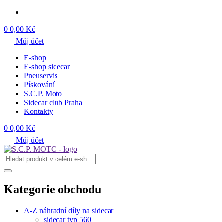
0
0,00 Kč
Můj účet
E-shop
E-shop sidecar
Pneuservis
Pískování
S.C.P. Moto
Sidecar club Praha
Kontakty
0
0,00 Kč
Můj účet
Kategorie obchodu
A-Z náhradní díly na sidecar
sidecar typ 560