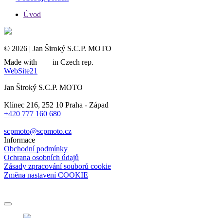
Úvod
© 2026 | Jan Široký S.C.P. MOTO
Made with
in Czech rep.
WebSite21
Jan Široký S.C.P. MOTO
Klínec 216, 252 10 Praha - Západ
+420 777 160 680
scpmoto@scpmoto.cz
Informace
Obchodní podmínky
Ochrana osobních údajů
Zásady zpracování souborů cookie
Změna nastavení COOKIE