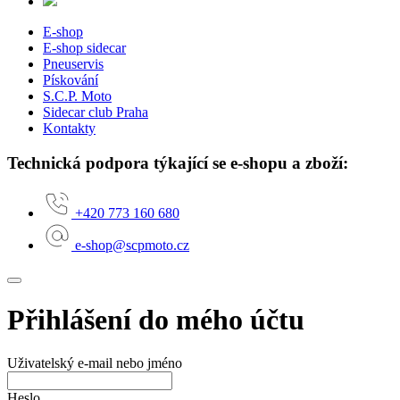
E-shop
E-shop sidecar
Pneuservis
Pískování
S.C.P. Moto
Sidecar club Praha
Kontakty
Technická podpora týkající se e-shopu a zboží:
+420 773 160 680
e-shop@scpmoto.cz
Přihlášení do mého účtu
Uživatelský e-mail nebo jméno
Heslo