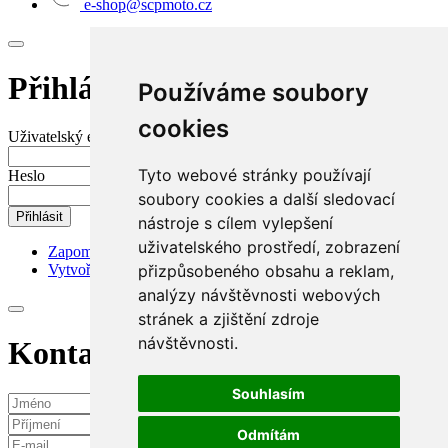
e-shop@scpmoto.cz
Přihlášení do mého účtu
Používáme soubory
cookies
Uživatelský e-mail nebo jméno
Tyto webové stránky používají
Heslo
soubory cookies a další sledovací
Přihlásit
nástroje s cílem vylepšení
uživatelského prostředí, zobrazení
Zapomenuté heslo?
přizpůsobeného obsahu a reklam,
Vytvořit nový účet
analýzy návštěvnosti webových
stránek a zjištění zdroje
návštěvnosti.
Kontaktní požadavek
Souhlasím
Odmítám