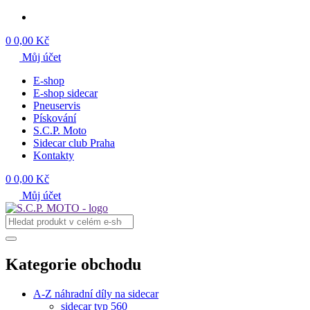
0
0,00 Kč
Můj účet
E-shop
E-shop sidecar
Pneuservis
Pískování
S.C.P. Moto
Sidecar club Praha
Kontakty
0
0,00 Kč
Můj účet
Kategorie obchodu
A-Z náhradní díly na sidecar
sidecar typ 560