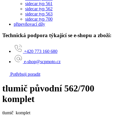
sidecar typ 561
sidecar typ 562
sidecar typ 563
sidecar typ 700
připevňovací díly
Technická podpora týkající se e-shopu a zboží:
+420 773 160 680
e-shop@scpmoto.cz
Potřebuji poradit
tlumič původní 562/700
komplet
tlumič komplet