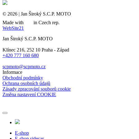
© 2026 | Jan Široký S.C.P. MOTO
Made with
in Czech rep.
WebSite21
Jan Široký S.C.P. MOTO
Klínec 216, 252 10 Praha - Západ
+420 777 160 680
scpmoto@scpmoto.cz
Informace
Obchodní podmínky
Ochrana osobních údajů
Zásady zpracování souborů cookie
Změna nastavení COOKIE
E-shop
E-shop sidecar