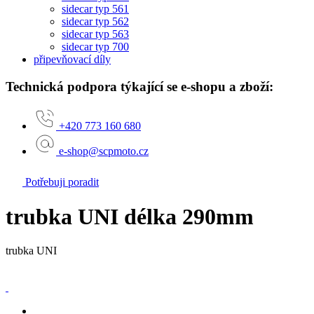
sidecar typ 561
sidecar typ 562
sidecar typ 563
sidecar typ 700
připevňovací díly
Technická podpora týkající se e-shopu a zboží:
+420 773 160 680
e-shop@scpmoto.cz
Potřebuji poradit
trubka UNI délka 290mm
trubka UNI