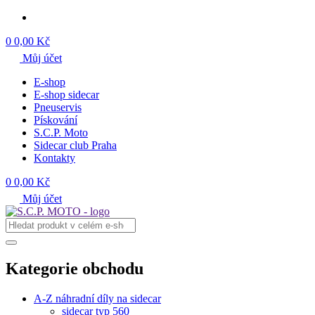
0
0,00 Kč
Můj účet
E-shop
E-shop sidecar
Pneuservis
Pískování
S.C.P. Moto
Sidecar club Praha
Kontakty
0
0,00 Kč
Můj účet
Kategorie obchodu
A-Z náhradní díly na sidecar
sidecar typ 560