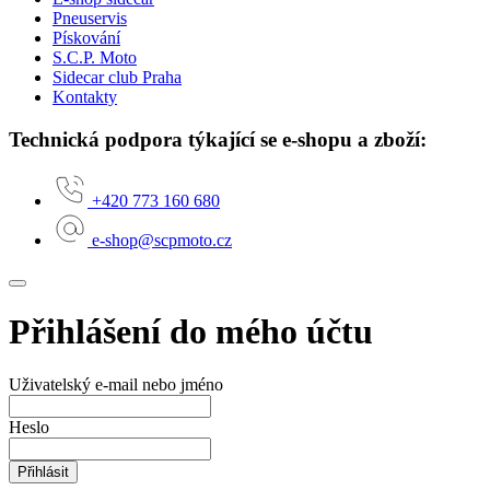
Pneuservis
Pískování
S.C.P. Moto
Sidecar club Praha
Kontakty
Technická podpora týkající se e-shopu a zboží:
+420 773 160 680
e-shop@scpmoto.cz
Přihlášení do mého účtu
Uživatelský e-mail nebo jméno
Heslo
Přihlásit