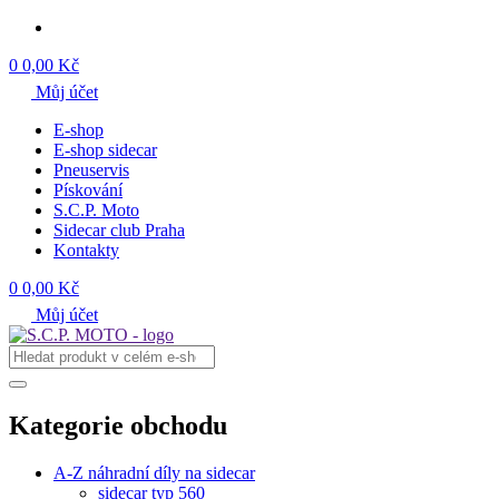
0
0,00 Kč
Můj účet
E-shop
E-shop sidecar
Pneuservis
Pískování
S.C.P. Moto
Sidecar club Praha
Kontakty
0
0,00 Kč
Můj účet
Kategorie obchodu
A-Z náhradní díly na sidecar
sidecar typ 560