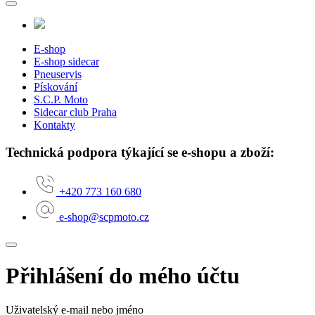
E-shop
E-shop sidecar
Pneuservis
Pískování
S.C.P. Moto
Sidecar club Praha
Kontakty
Technická podpora týkající se e-shopu a zboží:
+420 773 160 680
e-shop@scpmoto.cz
Přihlášení do mého účtu
Uživatelský e-mail nebo jméno