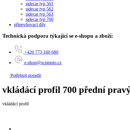
sidecar typ 561
sidecar typ 562
sidecar typ 563
sidecar typ 700
připevňovací díly
Technická podpora týkající se e-shopu a zboží:
+420 773 160 680
e-shop@scpmoto.cz
Potřebuji poradit
vkládácí profil 700 přední prav
vkládácí profil