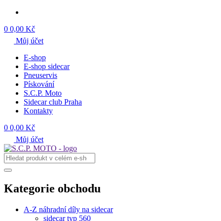
0
0,00 Kč
Můj účet
E-shop
E-shop sidecar
Pneuservis
Pískování
S.C.P. Moto
Sidecar club Praha
Kontakty
0
0,00 Kč
Můj účet
Kategorie obchodu
A-Z náhradní díly na sidecar
sidecar typ 560