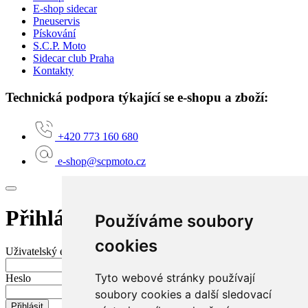
E-shop sidecar
Pneuservis
Pískování
S.C.P. Moto
Sidecar club Praha
Kontakty
Technická podpora týkající se e-shopu a zboží:
+420 773 160 680
e-shop@scpmoto.cz
Přihlášení do mého účtu
Používáme soubory
cookies
Uživatelský e-mail nebo jméno
Tyto webové stránky používají
Heslo
soubory cookies a další sledovací
Přihlásit