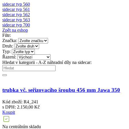
sidecar typ 560
sidecar typ 561
sidecar typ 562
sidecar typ 563
sidecar typ 700
Zpět na eshop
Filtr:
Značka:
Druh:
Typ:
Řazení:
Hledat v kategorii - A-Z náhradní díly na sidecar:
trubka vč. seřizovacího šroubu 456 mm Jawa 350
Kód zboží: R4_241
s DPH: 2.150,00 Kč
Koupit
Na centrálním skladu