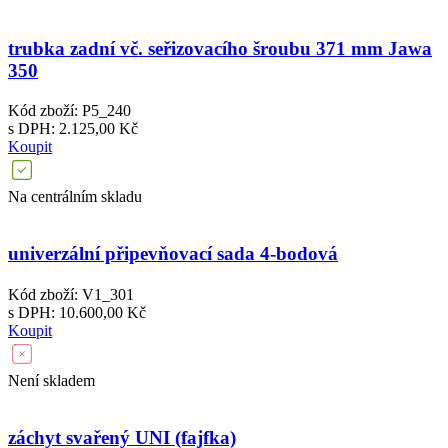
trubka zadní vč. seřizovacího šroubu 371 mm Jawa
350
Kód zboží: P5_240
s DPH: 2.125,00 Kč
Koupit
Na centrálním skladu
univerzální připevňovací sada 4-bodová
Kód zboží: V1_301
s DPH: 10.600,00 Kč
Koupit
Není skladem
záchyt svařený UNI (fajfka)