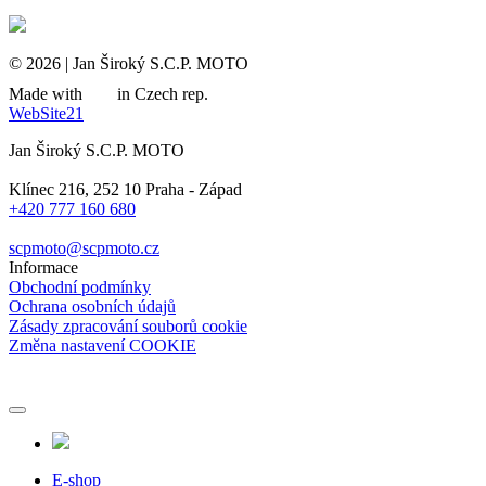
© 2026 | Jan Široký S.C.P. MOTO
Made with
in Czech rep.
WebSite21
Jan Široký S.C.P. MOTO
Klínec 216, 252 10 Praha - Západ
+420 777 160 680
scpmoto@scpmoto.cz
Informace
Obchodní podmínky
Ochrana osobních údajů
Zásady zpracování souborů cookie
Změna nastavení COOKIE
E-shop