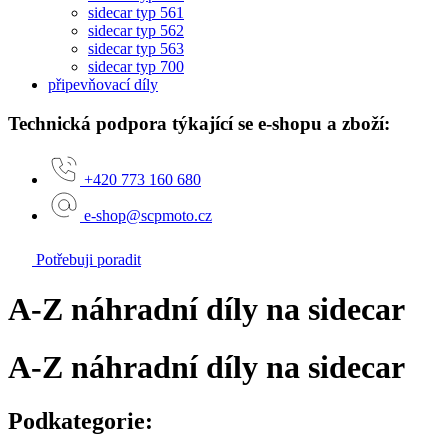
sidecar typ 561
sidecar typ 562
sidecar typ 563
sidecar typ 700
připevňovací díly
Technická podpora týkající se e-shopu a zboží:
+420 773 160 680
e-shop@scpmoto.cz
Potřebuji poradit
A-Z náhradní díly na sidecar
A-Z náhradní díly na sidecar
Podkategorie: