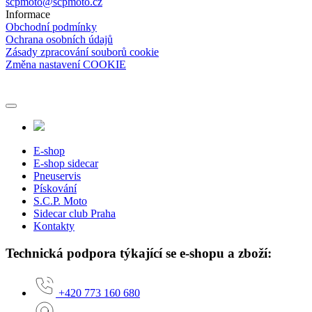
scpmoto@scpmoto.cz
Informace
Obchodní podmínky
Ochrana osobních údajů
Zásady zpracování souborů cookie
Změna nastavení COOKIE
E-shop
E-shop sidecar
Pneuservis
Pískování
S.C.P. Moto
Sidecar club Praha
Kontakty
Technická podpora týkající se e-shopu a zboží:
+420 773 160 680