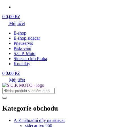
0
0,00 Kč
Můj účet
E-shop
E-shop sidecar
Pneuservis
Pískování
S.C.P. Moto
Sidecar club Praha
Kontakty
0
0,00 Kč
Můj účet
Kategorie obchodu
A-Z náhradní díly na sidecar
sidecar typ 560