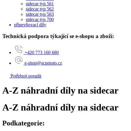
sidecar typ 561
sidecar typ 562
sidecar typ 563
sidecar typ 700
připevňovací díly
Technická podpora týkající se e-shopu a zboží:
+420 773 160 680
e-shop@scpmoto.cz
Potřebuji poradit
A-Z náhradní díly na sidecar
A-Z náhradní díly na sidecar
Podkategorie: