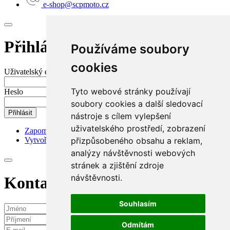
e-shop@scpmoto.cz
Přihlášení do mého účtu
Používáme soubory
cookies
Uživatelský e-mail nebo jméno
Tyto webové stránky používají
Heslo
soubory cookies a další sledovací
Přihlásit
nástroje s cílem vylepšení
uživatelského prostředí, zobrazení
Zapomenuté heslo?
přizpůsobeného obsahu a reklam,
Vytvořit nový účet
analýzy návštěvnosti webových
stránek a zjištění zdroje
návštěvnosti.
Kontaktní požadavek
Souhlasím
Odmítám