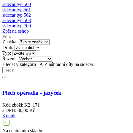
sidecar typ 560
sidecar typ 561
sidecar typ 562
sidecar typ 563
sidecar typ 700
Zpět na eshop
Filtr:
Značka:
Druh:
Typ:
Řazení:
Hledat v kategorii - A-Z náhradní díly na sidecar:
Plech opěradla - jazýček
Kód zboží: K2_171
s DPH: 36,00 Kč
Koupit
Na centrálním skladu