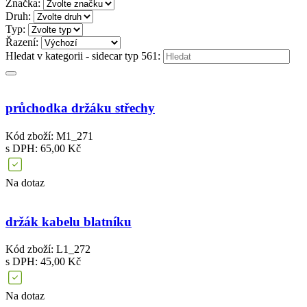
Značka:
Druh:
Typ:
Řazení:
Hledat v kategorii - sidecar typ 561:
průchodka držáku střechy
Kód zboží: M1_271
s DPH: 65,00 Kč
Na dotaz
držák kabelu blatníku
Kód zboží: L1_272
s DPH: 45,00 Kč
Na dotaz