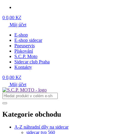
0
0,00 Kč
Můj účet
E-shop
E-shop sidecar
Pneuservis
Pískování
S.C.P. Moto
Sidecar club Praha
Kontakty
0
0,00 Kč
Můj účet
Kategorie obchodu
A-Z náhradní díly na sidecar
sidecar typ 560