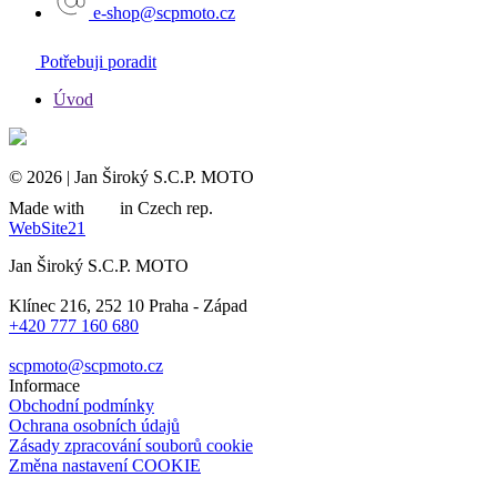
e-shop@scpmoto.cz
Potřebuji poradit
Úvod
© 2026 | Jan Široký S.C.P. MOTO
Made with
in Czech rep.
WebSite21
Jan Široký S.C.P. MOTO
Klínec 216, 252 10 Praha - Západ
+420 777 160 680
scpmoto@scpmoto.cz
Informace
Obchodní podmínky
Ochrana osobních údajů
Zásady zpracování souborů cookie
Změna nastavení COOKIE