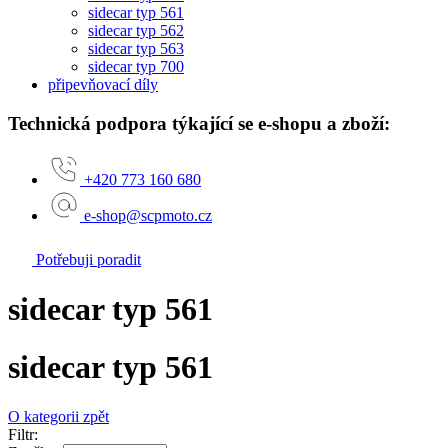
sidecar typ 561
sidecar typ 562
sidecar typ 563
sidecar typ 700
připevňovací díly
Technická podpora týkající se e-shopu a zboží:
+420 773 160 680
e-shop@scpmoto.cz
Potřebuji poradit
sidecar typ 561
sidecar typ 561
O kategorii zpět
Filtr: