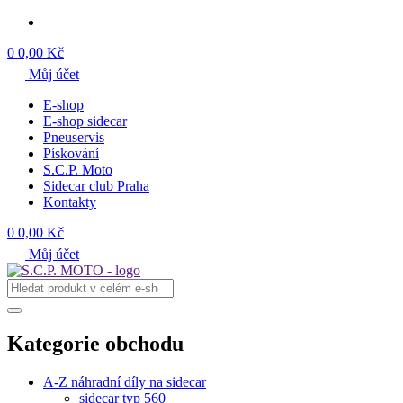
0
0,00 Kč
Můj účet
E-shop
E-shop sidecar
Pneuservis
Pískování
S.C.P. Moto
Sidecar club Praha
Kontakty
0
0,00 Kč
Můj účet
Kategorie obchodu
A-Z náhradní díly na sidecar
sidecar typ 560