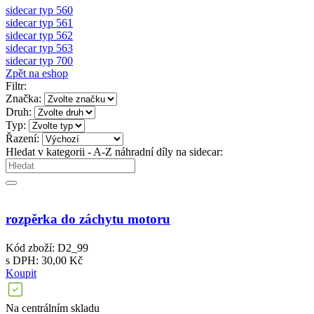
sidecar typ 560
sidecar typ 561
sidecar typ 562
sidecar typ 563
sidecar typ 700
Zpět na eshop
Filtr:
Značka:
Druh:
Typ:
Řazení:
Hledat v kategorii - A-Z náhradní díly na sidecar:
rozpěrka do záchytu motoru
Kód zboží: D2_99
s DPH: 30,00 Kč
Koupit
Na centrálním skladu