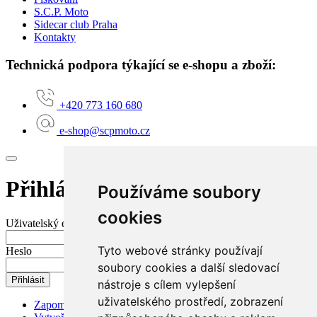
S.C.P. Moto
Sidecar club Praha
Kontakty
Technická podpora týkající se e-shopu a zboží:
+420 773 160 680
e-shop@scpmoto.cz
Přihlášení do mého účtu
Používáme soubory
cookies
Uživatelský e-mail nebo jméno
Tyto webové stránky používají
Heslo
soubory cookies a další sledovací
Přihlásit
nástroje s cílem vylepšení
uživatelského prostředí, zobrazení
Zapomenuté heslo?