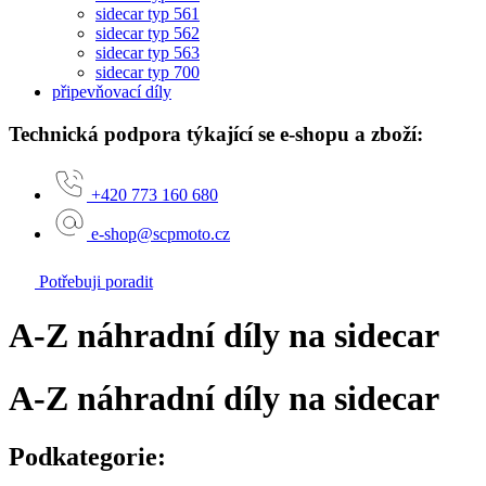
sidecar typ 561
sidecar typ 562
sidecar typ 563
sidecar typ 700
připevňovací díly
Technická podpora týkající se e-shopu a zboží:
+420 773 160 680
e-shop@scpmoto.cz
Potřebuji poradit
A-Z náhradní díly na sidecar
A-Z náhradní díly na sidecar
Podkategorie: