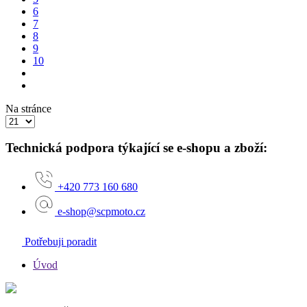
6
7
8
9
10
Na stránce
Technická podpora týkající se e-shopu a zboží:
+420 773 160 680
e-shop@scpmoto.cz
Potřebuji poradit
Úvod