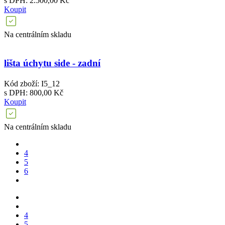
s DPH: 2.500,00 Kč
Koupit
Na centrálním skladu
lišta úchytu side - zadní
Kód zboží: I5_12
s DPH: 800,00 Kč
Koupit
Na centrálním skladu
4
5
6
4
5